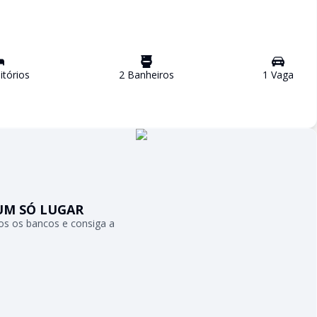
tório
s
2
Banheiro
s
1
Vaga
UM SÓ LUGAR
s os bancos e consiga a