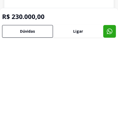
R$ 230.000,00
Dúvidas
Ligar
Imóveis semelhantes
Confira imóveis semelhantes
Cód:
436
Comparar