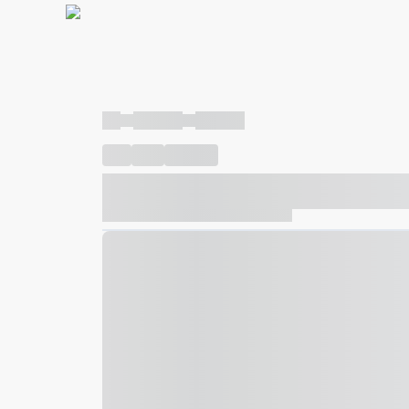
----
----- -----
----- -----
----
-----
---- ------
----- ----- -- ------ ---- ---- -- ---
----- ----- -- ------ ----- ----- -- ------