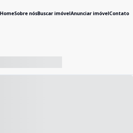
Home
Sobre nós
Buscar imóvel
Anunciar imóvel
Contato
-- ----- ----- --- ------