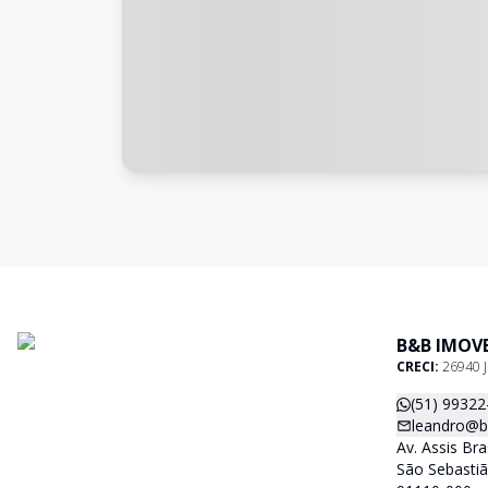
B&B IMOVE
CRECI:
26940 J
(51) 99322
leandro@b
Av. Assis Bra
São Sebastiã