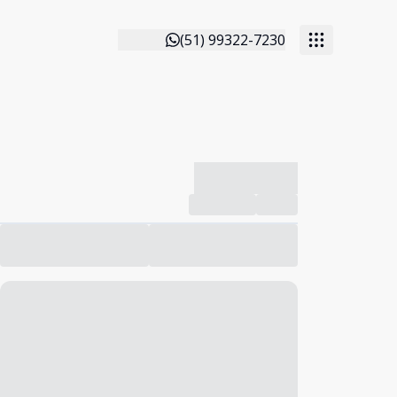
(51) 99322-7230
-------------
Compartilhar
Favorito