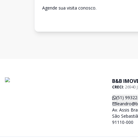
Agende sua visita conosco.
B&B IMOVE
CRECI:
26940 J
(51) 99322
leandro@b
Av. Assis Bra
São Sebastiã
91110-000