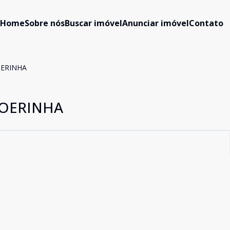
Home
Sobre nós
Buscar imóvel
Anunciar imóvel
Contato
OERINHA
HOERINHA